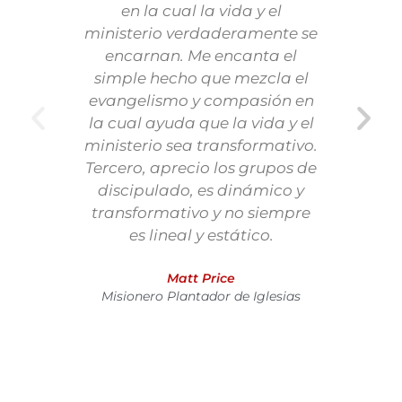
en la cual la vida y el
ministerio verdaderamente se
C
encarnan. Me encanta el
ay
simple hecho que mezcla el
d
evangelismo y compasión en
mov
la cual ayuda que la vida y el
R
ministerio sea transformativo.
espe
Tercero, aprecio los grupos de
más
discipulado, es dinámico y
de
transformativo y no siempre
es lineal y estático.
Matt Price
Misionero Plantador de Iglesias